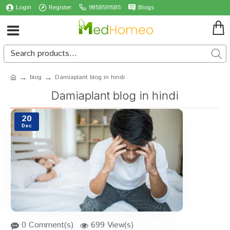
Login
Register
9858591585
Blogs
blog
Damiaplant blog in hindi
Damiaplant blog in hindi
20
Dec
0 Comment(s)
699 View(s)