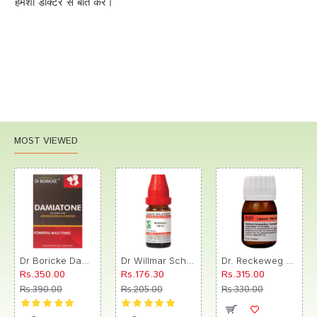
हमेशा डॉक्टर से बात करें।
MOST VIEWED
Dr Boricke Damiatone Oral Drops
Dr Willmar Schwabe India Morbillinum Dilution 10M CH
Dr. Reckeweg R89 Hair Care Drop
Rs.350.00
Rs.176.30
Rs.315.00
Rs.390.00
Rs.205.00
Rs.330.00