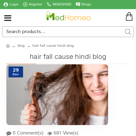
Login
Register
9858591585
Blogs
blog
hair fall cause hindi blog
hair fall cause hindi blog
29
Dec
0 Comment(s)
681 View(s)