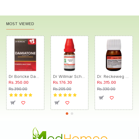
MOST VIEWED
Dr Boricke Damiatone Oral Drops
Dr Willmar Schwabe India Morbillinum Dilution 10M CH
Dr. Reckeweg R89 Hair Care Drop
Rs.350.00
Rs.176.30
Rs.315.00
Rs.390.00
Rs.205.00
Rs.330.00